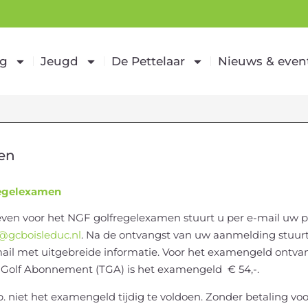
ng
Jeugd
De Pettelaar
Nieuws & even
en
egelexamen
even voor het NGF golfregelexamen stuurt u per e-mail u
gcboisleduc.nl
. Na de ontvangst van uw aanmelding stuu
ail met uitgebreide informatie. Voor het examengeld ontvang
 Golf Abonnement (TGA) is het examengeld € 54,-.
.b. niet het examengeld tijdig te voldoen. Zonder betaling 