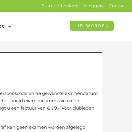
Starttijd boeken
Inloggen
Contact
LID WORDEN
ts
w persoonscode en de gewenste examendatum
rt het hoofd examencommissie u een
t u een factuur van € 99,-. Voor clubleden
vooraf kan geen examen worden afgelegd.