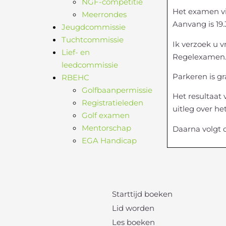
NGF-competitie
Het examen vi
Meerrondes
Aanvang is 19.
Jeugdcommissie
Tuchtcommissie
Ik verzoek u v
Lief- en
Regelexamen
leedcommissie
Parkeren is gr
RBEHC
Golfbaanpermissie
Het resultaat
Registratieleden
uitleg over he
Golf examen
Mentorschap
Daarna volgt 
EGA Handicap
Starttijd boeken
Lid worden
Les boeken