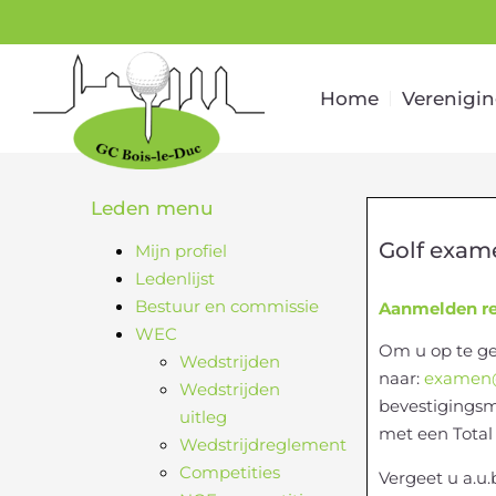
Home
Verenigi
Leden menu
Golf exam
Mijn profiel
Ledenlijst
Bestuur en commissie
Aanmelden r
WEC
Om u op te g
Wedstrijden
naar:
examen@
Wedstrijden
bevestigingsm
uitleg
met een Total
Wedstrijdreglement
Competities
Vergeet u a.u