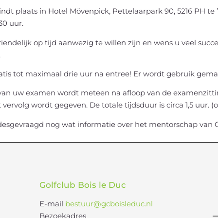
ndt plaats in Hotel Mövenpick, Pettelaarpark 90, 5216 PH te
30 uur.
riendelijk op tijd aanwezig te willen zijn en wens u veel su
.
atis tot maximaal drie uur na entree! Er wordt gebruik gemaa
 van uw examen wordt meteen na afloop van de examenzit
t vervolg wordt gegeven. De totale tijdsduur is circa 1,5 uur. 
desgevraagd nog wat informatie over het mentorschap van G
Golfclub Bois le Duc
E-mail
bestuur@gcboisleduc.nl
Bezoekadres